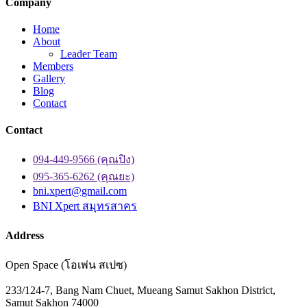
Company
Home
About
Leader Team
Members
Gallery
Blog
Contact
Contact
094-449-9566 (คุณปิง)
095-365-6262 (คุณยะ)
bni.xpert@gmail.com
BNI Xpert สมุทรสาคร
Address
Open Space (โอเพ่น สเปซ)
233/124-7, Bang Nam Chuet, Mueang Samut Sakhon District,
Samut Sakhon 74000